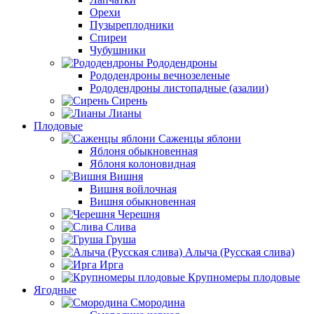
Орехи
Пузыреплодники
Спиреи
Чубушники
Рододендроны
Рододендроны вечнозеленые
Рододендроны листопадные (азалии)
Сирень
Лианы
Плодовые
Саженцы яблони
Яблоня обыкновенная
Яблоня колоновидная
Вишня
Вишня войлочная
Вишня обыкновенная
Черешня
Слива
Груша
Алыча (Русская слива)
Ирга
Крупномеры плодовые
Ягодные
Смородина