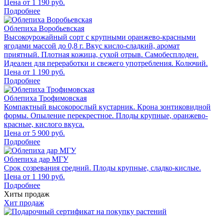
Цена от
1 190
руб.
Подробнее
Облепиха Воробьевская
Высокоурожайный сорт с крупными оранжево-красными
ягодами массой до 0,8 г. Вкус кисло-сладкий, аромат
приятный. Плотная кожица, сухой отрыв. Самобесплоден.
Идеален для переработки и свежего употребления. Колючий.
Цена от
1 190
руб.
Подробнее
Облепиха Трофимовская
Компактный высокорослый кустарник. Крона зонтиковидной
формы. Опыление перекрестное. Плоды крупные, оранжево-
красные, кислого вкуса.
Цена от
5 900
руб.
Подробнее
Облепиха дар МГУ
Срок созревания средний. Плоды крупные, сладко-кислые.
Цена от
1 190
руб.
Подробнее
Хиты продаж
Хит продаж