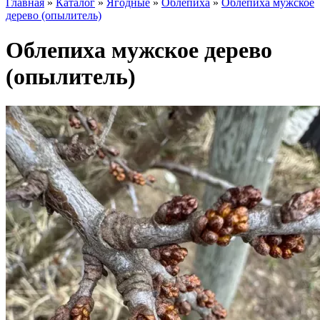
Главная
»
Каталог
»
Ягодные
»
Облепиха
»
Облепиха мужское
дерево (опылитель)
Облепиха мужское дерево
(опылитель)