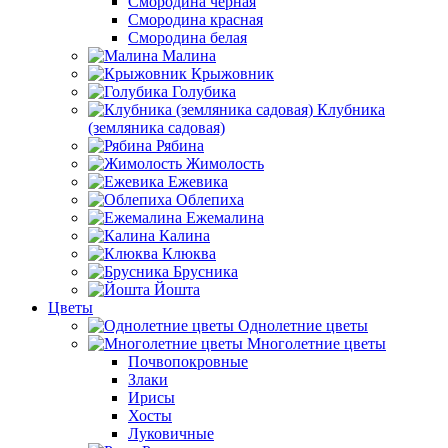
Смородина черная
Смородина красная
Смородина белая
Малина
Крыжовник
Голубика
Клубника
(земляника садовая)
Рябина
Жимолость
Ежевика
Облепиха
Ежемалина
Калина
Клюква
Брусника
Йошта
Цветы
Однолетние цветы
Многолетние цветы
Почвопокровные
Злаки
Ирисы
Хосты
Луковичные