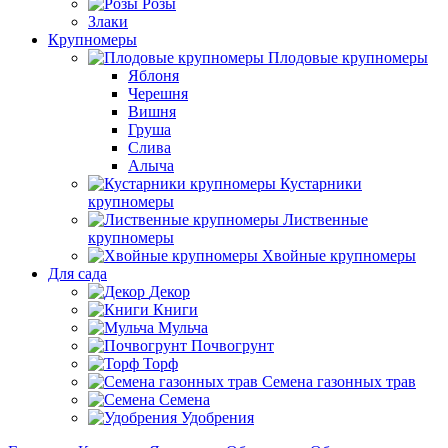
Розы
Злаки
Крупномеры
Плодовые крупномеры
Яблоня
Черешня
Вишня
Груша
Слива
Алыча
Кустарники
крупномеры
Лиственные
крупномеры
Хвойные крупномеры
Для сада
Декор
Книги
Мульча
Почвогрунт
Торф
Семена газонных трав
Семена
Удобрения