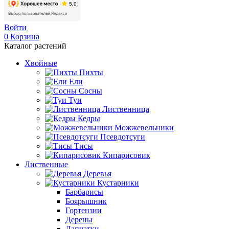
Войти
0
Корзина
Каталог растений
Хвойные
Пихты
Ели
Сосны
Туи
Лиственница
Кедры
Можжевельники
Псевдотсуги
Тисы
Кипарисовик
Лиственные
Деревья
Кустарники
Барбарисы
Боярышник
Гортензии
Дерены
Лапчатки