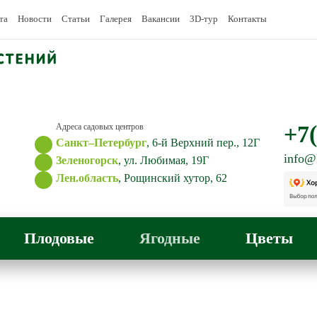
та
Новости
Статьи
Галерея
Вакансии
3D-тур
Контакты
+7(
Адреса садовых центров
Санкт–Петербург
, 6-й Верхний пер., 12Г
info@
Зеленогорск
, ул. Любимая, 19Г
Лен.область
, Рощинский хутор, 62
Плодовые
Ягодные
Цветы