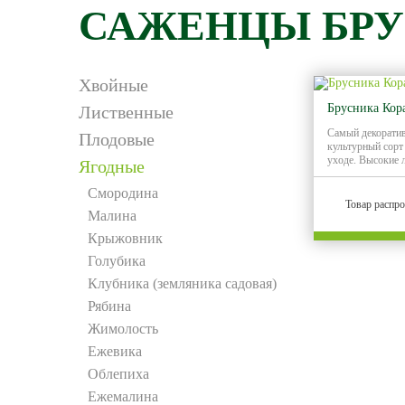
САЖЕНЦЫ БР
Хвойные
Брусника Кор
Лиственные
Самый декорати
Плодовые
культурный сорт
уходе. Высокие 
Ягодные
Смородина
Товар распр
Малина
Крыжовник
Голубика
Клубника (земляника садовая)
Рябина
Жимолость
Ежевика
Облепиха
Ежемалина