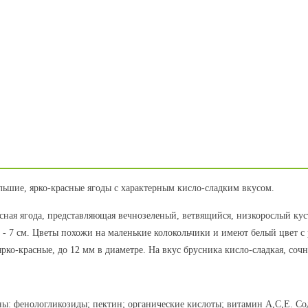
ьшие, ярко-красные ягоды с характерным кисло-сладким вкусом.
сная ягода, представляющая вечнозеленый, ветвящийся, низкорослый куст
м - 7 см. Цветы похожи на маленькие колокольчики и имеют белый цвет с 
ярко-красные, до 12 мм в диаметре. На вкус брусника кисло-сладкая, соч
ны: фенологликозиды; пектин; органические кислоты; витамин А,С,Е. Со