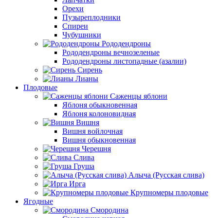
Орехи
Пузыреплодники
Спиреи
Чубушники
Рододендроны
Рододендроны вечнозеленые
Рододендроны листопадные (азалии)
Сирень
Лианы
Плодовые
Саженцы яблони
Яблоня обыкновенная
Яблоня колоновидная
Вишня
Вишня войлочная
Вишня обыкновенная
Черешня
Слива
Груша
Алыча (Русская слива)
Ирга
Крупномеры плодовые
Ягодные
Смородина