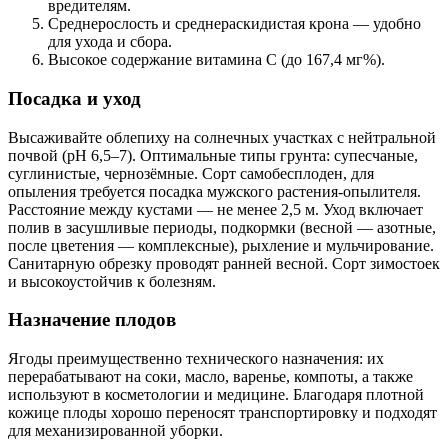
вредителям.
Среднерослость и среднераскидистая крона — удобно
для ухода и сбора.
Высокое содержание витамина С (до 167,4 мг%).
Посадка и уход
Высаживайте облепиху на солнечных участках с нейтральной
почвой (pH 6,5–7). Оптимальные типы грунта: супесчаные,
суглинистые, чернозёмные. Сорт самобесплоден, для
опыления требуется посадка мужского растения-опылителя.
Расстояние между кустами — не менее 2,5 м. Уход включает
полив в засушливые периоды, подкормки (весной — азотные,
после цветения — комплексные), рыхление и мульчирование.
Санитарную обрезку проводят ранней весной. Сорт зимостоек
и высокоустойчив к болезням.
Назначение плодов
Ягоды преимущественно технического назначения: их
перерабатывают на соки, масло, варенье, компоты, а также
используют в косметологии и медицине. Благодаря плотной
кожице плоды хорошо переносят транспортировку и подходят
для механизированной уборки.