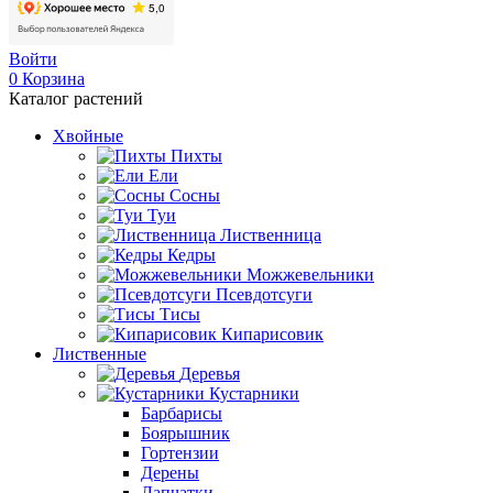
Войти
0
Корзина
Каталог растений
Хвойные
Пихты
Ели
Сосны
Туи
Лиственница
Кедры
Можжевельники
Псевдотсуги
Тисы
Кипарисовик
Лиственные
Деревья
Кустарники
Барбарисы
Боярышник
Гортензии
Дерены
Лапчатки