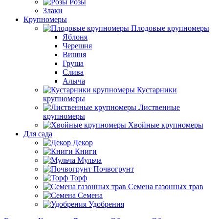
Розы
Злаки
Крупномеры
Плодовые крупномеры
Яблоня
Черешня
Вишня
Груша
Слива
Алыча
Кустарники
крупномеры
Лиственные
крупномеры
Хвойные крупномеры
Для сада
Декор
Книги
Мульча
Почвогрунт
Торф
Семена газонных трав
Семена
Удобрения