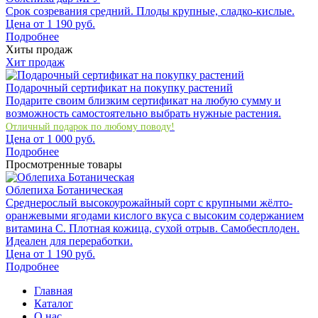
Срок созревания средний. Плоды крупные, сладко-кислые.
Цена от
1 190
руб.
Подробнее
Хиты продаж
Хит продаж
Подарочный сертификат на покупку растений
Подарите своим близким сертификат на любую сумму и
возможность самостоятельно выбрать нужные растения.
Отличный подарок по любому поводу!
Цена от
1 000
руб.
Подробнее
Просмотренные товары
Облепиха Ботаническая
Среднерослый высокоурожайный сорт с крупными жёлто-
оранжевыми ягодами кислого вкуса с высоким содержанием
витамина С. Плотная кожица, сухой отрыв. Самобесплоден.
Идеален для переработки.
Цена от
1 190
руб.
Подробнее
Главная
Каталог
О нас