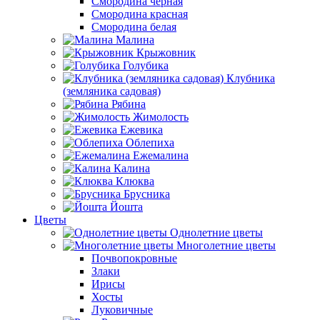
Смородина черная
Смородина красная
Смородина белая
Малина
Крыжовник
Голубика
Клубника
(земляника садовая)
Рябина
Жимолость
Ежевика
Облепиха
Ежемалина
Калина
Клюква
Брусника
Йошта
Цветы
Однолетние цветы
Многолетние цветы
Почвопокровные
Злаки
Ирисы
Хосты
Луковичные