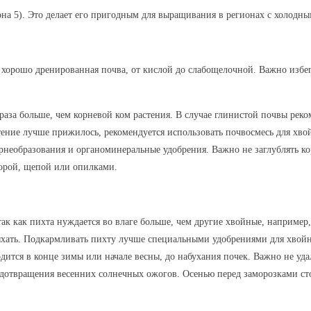
она 5). Это делает его пригодным для выращивания в регионах с холодн
 хорошо дренированная почва, от кислой до слабощелочной. Важно избег
раза больше, чем корневой ком растения. В случае глинистой почвы реко
тение лучше прижилось, рекомендуется использовать почвосмесь для хвой
рнеобразования и органоминеральные удобрения. Важно не заглублять ко
корой, щепой или опилками.
ак как пихта нуждается во влаге больше, чем другие хвойные, например,
сыхать. Подкармливать пихту лучше специальными удобрениями для хво
дится в конце зимы или начале весны, до набухания почек. Важно не уда
едотвращения весенних солнечных ожогов. Осенью перед заморозками ст