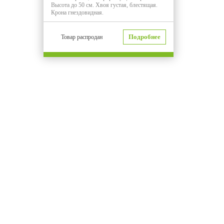
Высота до 50 см. Хвоя густая, блестящая.
Крона гнездовидная.
Подробнее
Товар распродан
Хвойные
Лиственные
Плод