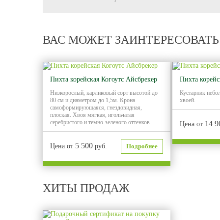
ВАС МОЖЕТ ЗАИНТЕРЕСОВАТЬ
Пихта корейская Когоутс Айсбрекер
Пихта корейс
Низкорослый, карликовый сорт высотой до
Кустарник небо
80 см и диаметром до 1,5м. Крона
хвоей.
самоформирующаяся, гнездовидная,
плоская. Хвоя мягкая, игольчатая
серебристого и темно-зеленого оттенков.
14 9
Цена от
5 500
Цена от
руб.
Подробнее
ХИТЫ ПРОДАЖ