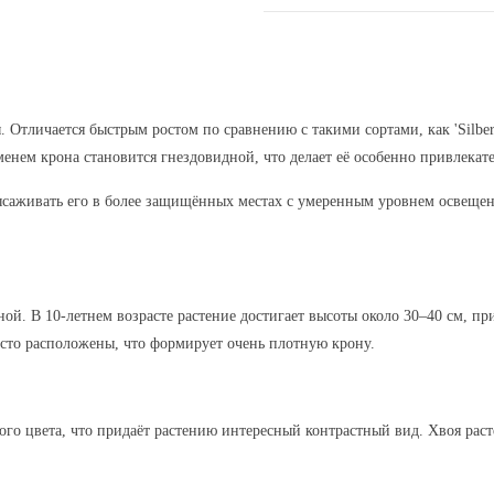
тличается быстрым ростом по сравнению с такими сортами, как 'Silberkug
менем крона становится гнездовидной, что делает её особенно привлека
высаживать его в более защищённых местах с умеренным уровнем освещени
. В 10-летнем возрасте растение достигает высоты около 30–40 см, при
густо расположены, что формирует очень плотную крону.
лого цвета, что придаёт растению интересный контрастный вид. Хвоя раст