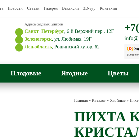
та
Новости
Статьи
Галерея
Вакансии
3D-тур
Контакты
+7(
Адреса садовых центров
Санкт–Петербург
, 6-й Верхний пер., 12Г
info@
Зеленогорск
, ул. Любимая, 19Г
Лен.область
, Рощинский хутор, 62
Плодовые
Ягодные
Цветы
Главная
»
Каталог
»
Хвойные
»
Пих
ПИХТА 
КРИСТА