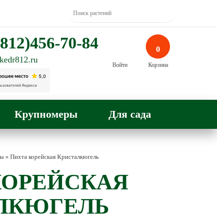
812)456-70-84
0
kedr812.ru
Войти
Корзина
Крупномеры
Для сада
ты
»
Пихта корейская Кристалкюгель
КОРЕЙСКАЯ
ЛКЮГЕЛЬ