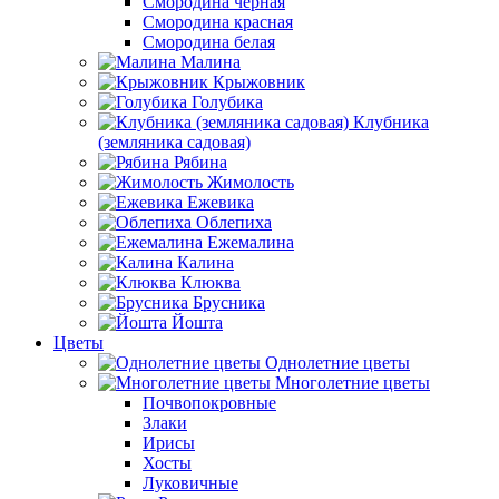
Смородина черная
Смородина красная
Смородина белая
Малина
Крыжовник
Голубика
Клубника
(земляника садовая)
Рябина
Жимолость
Ежевика
Облепиха
Ежемалина
Калина
Клюква
Брусника
Йошта
Цветы
Однолетние цветы
Многолетние цветы
Почвопокровные
Злаки
Ирисы
Хосты
Луковичные