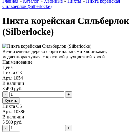
Главная
»
Каталог
»
Хвойные
»
Пихты
»
Пихта корейская
Сильберлок (Silberlocke)
Пихта корейская Сильберлок
(Silberlocke)
Вечнозеленое дерево с оригинальными хвоинками,
медленнорастущая, с красивой двухцветной хвоей.
Наименование
Цена
Пихта С3
Арт.: 1054
В наличии
3 490
руб.
Пихта С5
Арт.: 10386
В наличии
5 500
руб.