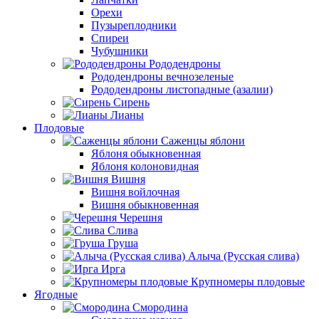
Орехи
Пузыреплодники
Спиреи
Чубушники
Рододендроны
Рододендроны вечнозеленые
Рододендроны листопадные (азалии)
Сирень
Лианы
Плодовые
Саженцы яблони
Яблоня обыкновенная
Яблоня колоновидная
Вишня
Вишня войлочная
Вишня обыкновенная
Черешня
Слива
Груша
Алыча (Русская слива)
Ирга
Крупномеры плодовые
Ягодные
Смородина