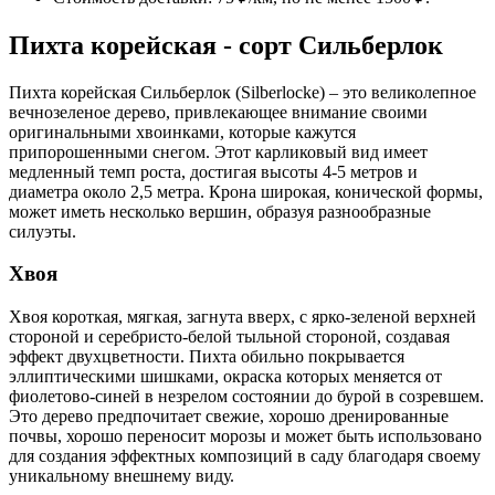
Пихта корейская - сорт Сильберлок
Пихта корейская Сильберлок (Silberlocke) – это великолепное
вечнозеленое дерево, привлекающее внимание своими
оригинальными хвоинками, которые кажутся
припорошенными снегом. Этот карликовый вид имеет
медленный темп роста, достигая высоты 4-5 метров и
диаметра около 2,5 метра. Крона широкая, конической формы,
может иметь несколько вершин, образуя разнообразные
силуэты.
Хвоя
Хвоя короткая, мягкая, загнута вверх, с ярко-зеленой верхней
стороной и серебристо-белой тыльной стороной, создавая
эффект двухцветности. Пихта обильно покрывается
эллиптическими шишками, окраска которых меняется от
фиолетово-синей в незрелом состоянии до бурой в созревшем.
Это дерево предпочитает свежие, хорошо дренированные
почвы, хорошо переносит морозы и может быть использовано
для создания эффектных композиций в саду благодаря своему
уникальному внешнему виду.