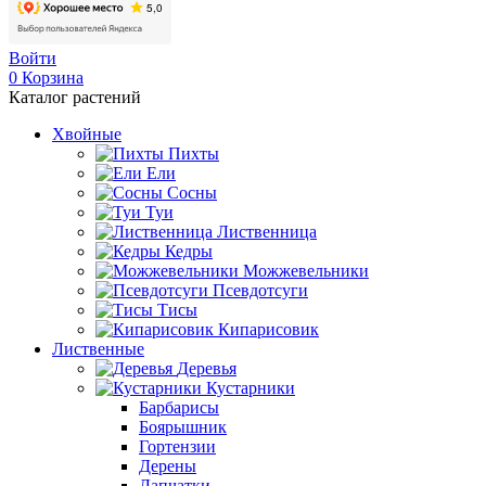
Войти
0
Корзина
Каталог растений
Хвойные
Пихты
Ели
Сосны
Туи
Лиственница
Кедры
Можжевельники
Псевдотсуги
Тисы
Кипарисовик
Лиственные
Деревья
Кустарники
Барбарисы
Боярышник
Гортензии
Дерены
Лапчатки