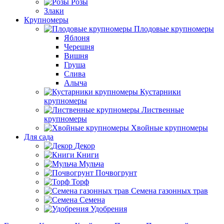
Розы
Злаки
Крупномеры
Плодовые крупномеры
Яблоня
Черешня
Вишня
Груша
Слива
Алыча
Кустарники
крупномеры
Лиственные
крупномеры
Хвойные крупномеры
Для сада
Декор
Книги
Мульча
Почвогрунт
Торф
Семена газонных трав
Семена
Удобрения