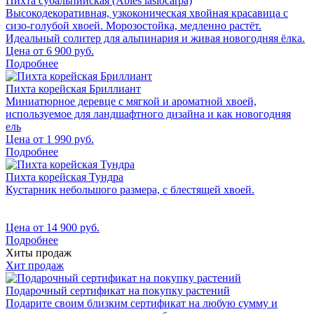
Пихта субальпийская (Abies lasiocarpa)
Высокодекоративная, узкоконическая хвойная красавица с
сизо-голубой хвоей. Морозостойка, медленно растёт.
Идеальный солитер для альпинария и живая новогодняя ёлка.
Цена от
6 900
руб.
Подробнее
Пихта корейская Бриллиант
Миниатюрное деревце с мягкой и ароматной хвоей,
используемое для ландшафтного дизайна и как новогодняя
ель
Цена от
1 990
руб.
Подробнее
Пихта корейская Тундра
Кустарник небольшого размера, с блестящей хвоей.
Цена от
14 900
руб.
Подробнее
Хиты продаж
Хит продаж
Подарочный сертификат на покупку растений
Подарите своим близким сертификат на любую сумму и