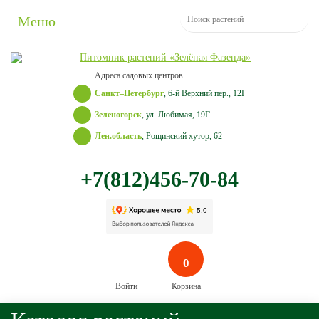
Меню
Адреса садовых центров
Санкт–Петербург
, 6-й Верхний пер., 12Г
Зеленогорск
, ул. Любимая, 19Г
Лен.область
, Рощинский хутор, 62
+7(812)456-70-84
0
Войти
Корзина