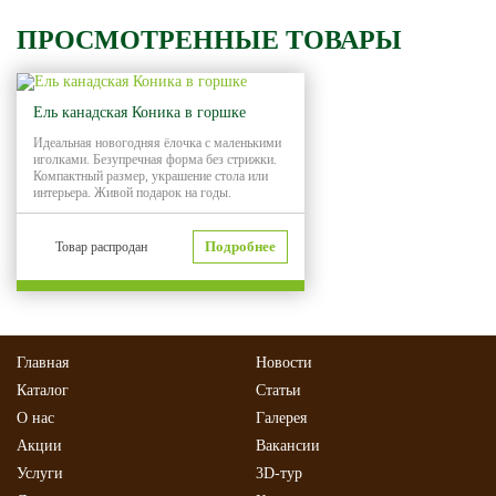
ПРОСМОТРЕННЫЕ ТОВАРЫ
Ель канадская Коника в горшке
Идеальная новогодняя ёлочка с маленькими
иголками. Безупречная форма без стрижки.
Компактный размер, украшение стола или
интерьера. Живой подарок на годы.
Подробнее
Товар распродан
Главная
Новости
Каталог
Статьи
О нас
Галерея
Акции
Вакансии
Услуги
3D-тур