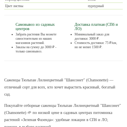
Цвет листвы
пурпурный
Самовывоз из садовых
Доставка платная (СПб и
центров
ЛО)
Забрать растения Вы можете
Минимальный заказ для
самостоятельно из наших
доставки: 3000 ₽.
магазинов растений.
Стоимость доставки: 75 ₽/км,
Заказы на сумму до 3000 ₽ -
но не менее 1500 ₽.
только самовывоз.
Саженцы Тюльпан Лилиецветный "Шансонет" (Chansonette) —
отличный сорт для всех, кто хочет вырастить красивый, богатый
сад.
Покупайте отборные саженцы Тюльпан Лилиецветный "Шансонет"
(Chansonette) 🌱 по низкой цене в садовых центрах питомника
растений «Зеленая Фазенда»: удобные локации в СПб и ЛО,
помощь в выборе растений.