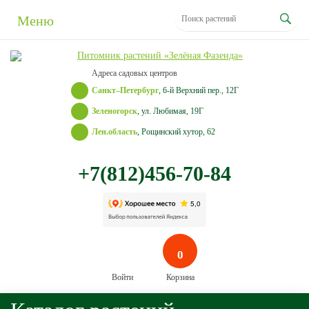
Меню
Адреса садовых центров
Санкт–Петербург
, 6-й Верхний пер., 12Г
Зеленогорск
, ул. Любимая, 19Г
Лен.область
, Рощинский хутор, 62
+7(812)456-70-84
0
Войти
Корзина