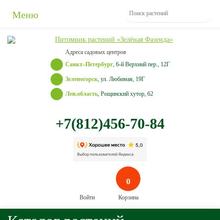
Меню
Адреса садовых центров
Санкт–Петербург
, 6-й Верхний пер., 12Г
Зеленогорск
, ул. Любимая, 19Г
Лен.область
, Рощинский хутор, 62
+7(812)456-70-84
0
Войти
Корзина