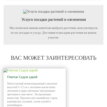
Услуги посадки растений и озеленения
Мы помогаем нашим клиентам выбрать растения, консультируем
по их посадке и уходу. Доставим и высадим растения на вашем
участке.
ВАС МОЖЕТ ЗАИНТЕРЕСОВАТЬ
Очиток Седум едкий
Многолетний почвопокровный суккулент
высотой 5–15 см с мелкими мясистыми
листьями и ярко-жёлтыми звёздчатыми
цветками в мае-июле. Экстремально
вынослив. Идеален для альпийских горок,
каменистых склонов, сухих клумб и
контейнеров.