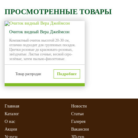
ПРОСМОТРЕННЫЕ ТОВАРЫ
Очиток видный Вера Джеймсон
Компактный очиток высотой 20-30 см,
отлично подходит для групповых посадок.
Цветки розовые до красновато-розовых,
звёздчатые. Листья сочные, весной серо-
зелёные, затем пыльно-фиолетовые.
Подробнее
Товар распродан
Главная
Новости
Каталог
Статьи
О нас
Галерея
Акции
Вакансии
Услуги
3D-тур