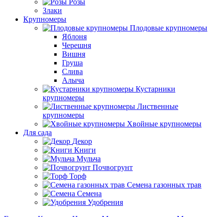
Розы
Злаки
Крупномеры
Плодовые крупномеры
Яблоня
Черешня
Вишня
Груша
Слива
Алыча
Кустарники
крупномеры
Лиственные
крупномеры
Хвойные крупномеры
Для сада
Декор
Книги
Мульча
Почвогрунт
Торф
Семена газонных трав
Семена
Удобрения