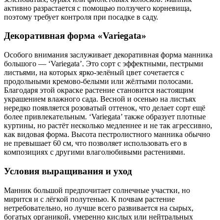
активно разрастается с помощью ползучего корневища,
поэтому требует контроля при посадке в саду.
Декоративная форма «Variegata»
Особого внимания заслуживает декоративная форма манника
большого — ‘Variegata’. Это сорт с эффектными, пестрыми
листьями, на которых ярко-зелёный цвет сочетается с
продольными кремово-белыми или жёлтыми полосами.
Благодаря этой окраске растение становится настоящим
украшением влажного сада. Весной и осенью на листьях
нередко появляется розоватый оттенок, что делает сорт ещё
более привлекательным. ‘Variegata’ также образует плотные
куртины, но растёт несколько медленнее и не так агрессивно,
как видовая форма. Высота пестролистного манника обычно
не превышает 60 см, что позволяет использовать его в
композициях с другими влаголюбивыми растениями.
Условия выращивания и уход
Манник большой предпочитает солнечные участки, но
мирится и с лёгкой полутенью. К почвам растение
нетребовательно, но лучше всего развивается на сырых,
богатых органикой, умеренно кислых или нейтральных