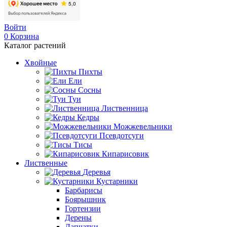
Войти
0
Корзина
Каталог растений
Хвойные
Пихты
Ели
Сосны
Туи
Лиственница
Кедры
Можжевельники
Псевдотсуги
Тисы
Кипарисовик
Лиственные
Деревья
Кустарники
Барбарисы
Боярышник
Гортензии
Дерены
Лапчатки