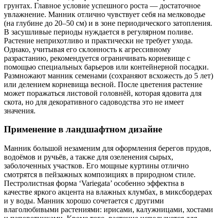
грунтах. Главное условие успешного роста — достаточное
увлажнение. Манник отлично чувствует себя на мелководье
(на глубине до 20–50 см) и в зоне периодического затопления.
В засушливые периоды нуждается в регулярном поливе.
Растение неприхотливо и практически не требует ухода.
Однако, учитывая его склонность к агрессивному
разрастанию, рекомендуется ограничивать корневище с
помощью специальных барьеров или контейнерной посадки.
Размножают манник семенами (сохраняют всхожесть до 5 лет)
или делением корневища весной. После цветения растение
может поражаться листовой головнёй, которая ядовита для
скота, но для декоративного садоводства это не имеет
значения.
Применение в ландшафтном дизайне
Манник большой незаменим для оформления берегов прудов,
водоёмов и ручьёв, а также для озеленения сырых,
заболоченных участков. Его мощные куртины отлично
смотрятся в пейзажных композициях в природном стиле.
Пестролистная форма ‘Variegata’ особенно эффектна в
качестве яркого акцента на влажных клумбах, в миксбордерах
и у воды. Манник хорошо сочетается с другими
влаголюбивыми растениями: ирисами, калужницами, хостами