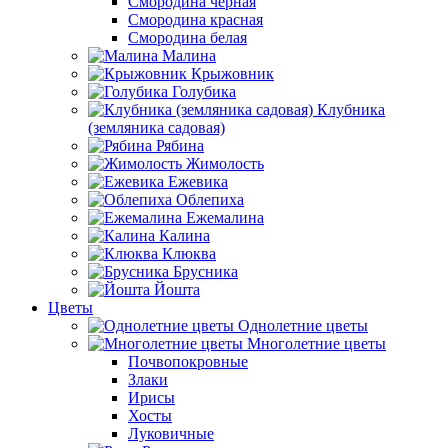
Смородина черная
Смородина красная
Смородина белая
Малина
Крыжовник
Голубика
Клубника
(земляника садовая)
Рябина
Жимолость
Ежевика
Облепиха
Ежемалина
Калина
Клюква
Брусника
Йошта
Цветы
Однолетние цветы
Многолетние цветы
Почвопокровные
Злаки
Ирисы
Хосты
Луковичные