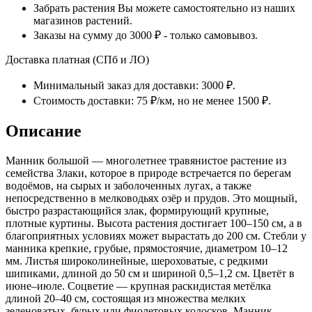
Забрать растения Вы можете самостоятельно из наших
магазинов растений.
Заказы на сумму до 3000 ₽ - только самовывоз.
Доставка платная (СПб и ЛО)
Минимальный заказ для доставки: 3000 ₽.
Стоимость доставки: 75 ₽/км, но не менее 1500 ₽.
Описание
Манник большой — многолетнее травянистое растение из
семейства Злаки, которое в природе встречается по берегам
водоёмов, на сырых и заболоченных лугах, а также
непосредственно в мелководьях озёр и прудов. Это мощный,
быстро разрастающийся злак, формирующий крупные,
плотные куртины. Высота растения достигает 100–150 см, а в
благоприятных условиях может вырастать до 200 см. Стебли у
манника крепкие, грубые, прямостоячие, диаметром 10–12
мм. Листья широколинейные, шероховатые, с редкими
шипиками, длиной до 50 см и шириной 0,5–1,2 см. Цветёт в
июне–июле. Соцветие — крупная раскидистая метёлка
длиной 20–40 см, состоящая из множества мелких
зеленоватых, бурых или фиолетовых колосков. Манник