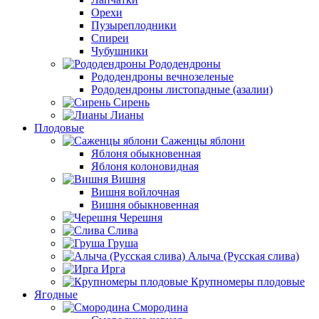
Орехи
Пузыреплодники
Спиреи
Чубушники
Рододендроны
Рододендроны вечнозеленые
Рододендроны листопадные (азалии)
Сирень
Лианы
Плодовые
Саженцы яблони
Яблоня обыкновенная
Яблоня колоновидная
Вишня
Вишня войлочная
Вишня обыкновенная
Черешня
Слива
Груша
Алыча (Русская слива)
Ирга
Крупномеры плодовые
Ягодные
Смородина