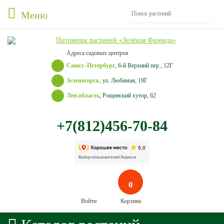
Меню
Адреса садовых центров
Санкт–Петербург
, 6-й Верхний пер., 12Г
Зеленогорск
, ул. Любимая, 19Г
Лен.область
, Рощинский хутор, 62
+7(812)456-70-84
0
Войти
Корзина