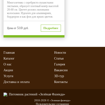
Многолетник с серебристо-пушистыми
листьями, образует плотный ковёр высотой
20-60 см. Цветет розово-лиловыми
колосками. Идеален для альпинариев,
бордюров и как фон для ярких цветов.
510
Подробнее
Цена от
руб.
Главная
Новости
Каталог
Статьи
О нас
Галерея
Акции
Вакансии
Услуги
3D-тур
Доставка и оплата
Контакты
2010-2026 © «Зеленая фазенда»
Пользовательское соглашение