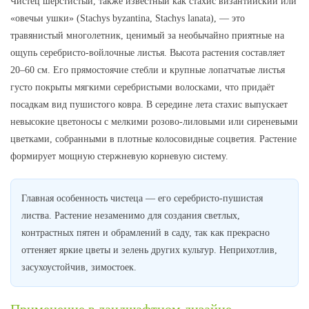
Чистец шерстистый, также известный как стахис византийский или
«овечьи ушки» (Stachys byzantina, Stachys lanata), — это
травянистый многолетник, ценимый за необычайно приятные на
ощупь серебристо-войлочные листья. Высота растения составляет
20–60 см. Его прямостоячие стебли и крупные лопатчатые листья
густо покрыты мягкими серебристыми волосками, что придаёт
посадкам вид пушистого ковра. В середине лета стахис выпускает
невысокие цветоносы с мелкими розово-лиловыми или сиреневыми
цветками, собранными в плотные колосовидные соцветия. Растение
формирует мощную стержневую корневую систему.
Главная особенность чистеца — его серебристо-пушистая
листва. Растение незаменимо для создания светлых,
контрастных пятен и обрамлений в саду, так как прекрасно
оттеняет яркие цветы и зелень других культур. Неприхотлив,
засухоустойчив, зимостоек.
Применение в ландшафтном дизайне