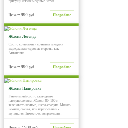
присущи легкие медовые нотки.
990
Подробнее
Цена от
руб.
Яблоня Легенда
Сорт с крупными и сочными плодами
выдерживает суровые морозы, как
Антоновка.
990
Подробнее
Цена от
руб.
Яблоня Папировка
Раннелетний сорт с ежегодным
плодоношением. Яблоки 80–100 г,
зеленовато-жёлтые, кисло-сладкие. Мякоть
нежная, сочная, при перезревании -
мучнистая. Зимостоек, неприхотлив.
7 900
Подробнее
Цена от
руб.