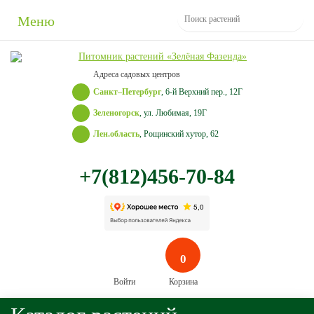
Меню
Адреса садовых центров
Санкт–Петербург
, 6-й Верхний пер., 12Г
Зеленогорск
, ул. Любимая, 19Г
Лен.область
, Рощинский хутор, 62
+7(812)456-70-84
0
Войти
Корзина