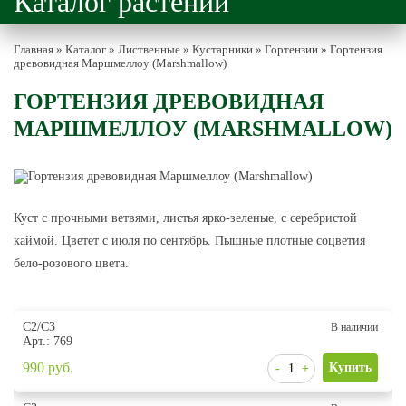
Каталог растений
Главная
»
Каталог
»
Лиственные
»
Кустарники
»
Гортензии
»
Гортензия
древовидная Маршмеллоу (Marshmallow)
ГОРТЕНЗИЯ ДРЕВОВИДНАЯ
МАРШМЕЛЛОУ (MARSHMALLOW)
Куст с прочными ветвями, листья ярко-зеленые, с серебристой
каймой. Цветет с июля по сентябрь. Пышные плотные соцветия
бело-розового цвета.
С2/С3
В наличии
Арт.: 769
990
руб.