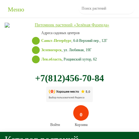
Меню
Адреса садовых центров
Санкт–Петербург
, 6-й Верхний пер., 12Г
Зеленогорск
, ул. Любимая, 19Г
Лен.область
, Рощинский хутор, 62
+7(812)456-70-84
0
Войти
Корзина