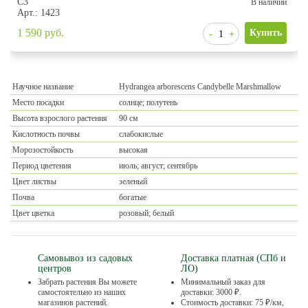
С3
В наличии
Арт.: 1423
1 590
руб.
Научное название
Hydrangea arborescens Candybelle Marshmallow
Место посадки
солнце; полутень
Высота взрослого растения
90 см
Кислотность почвы
слабокислые
Морозостойкость
высокая
Период цветения
июль; август; сентябрь
Цвет листвы
зеленый
Почва
богатые
Цвет цветка
розовый; белый
Самовывоз из садовых
Доставка платная (СПб и
центров
ЛО)
Забрать растения Вы можете
Минимальный заказ для
самостоятельно из наших
доставки: 3000 ₽.
магазинов растений.
Стоимость доставки: 75 ₽/км,