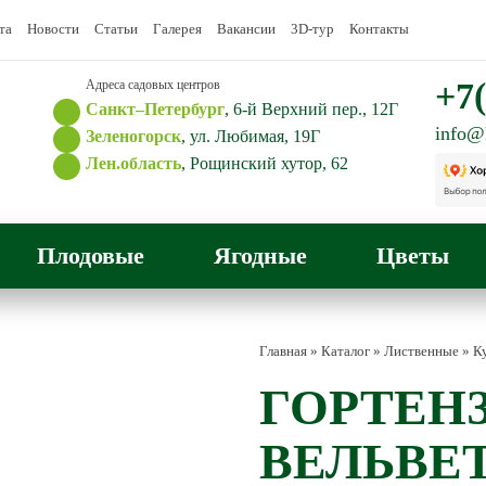
та
Новости
Статьи
Галерея
Вакансии
3D-тур
Контакты
+7(
Адреса садовых центров
Санкт–Петербург
, 6-й Верхний пер., 12Г
info@
Зеленогорск
, ул. Любимая, 19Г
Лен.область
, Рощинский хутор, 62
Плодовые
Ягодные
Цветы
Главная
»
Каталог
»
Лиственные
»
К
ГОРТЕНЗ
ВЕЛЬВЕТ