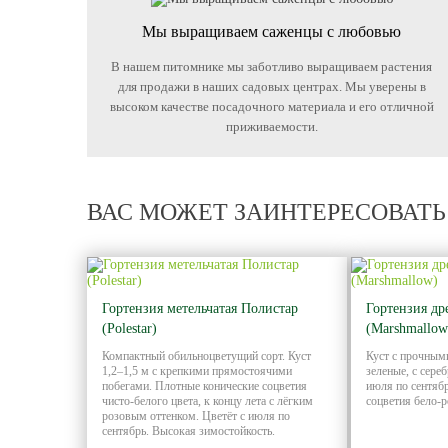
Мы выращиваем саженцы с любовью
В нашем питомнике мы заботливо выращиваем растения
для продажи в наших садовых центрах. Мы уверены в
высоком качестве посадочного материала и его отличной
приживаемости.
ВАС МОЖЕТ ЗАИНТЕРЕСОВАТЬ
Гортензия метельчатая Полистар
Гортензия д
(Polestar)
(Marshmallow
Компактный обильноцветущий сорт. Куст
Куст с прочными
1,2–1,5 м с крепкими прямостоячими
зеленые, с сере
побегами. Плотные конические соцветия
июля по сентяб
чисто-белого цвета, к концу лета с лёгким
соцветия бело-р
розовым оттенком. Цветёт с июля по
сентябрь. Высокая зимостойкость.