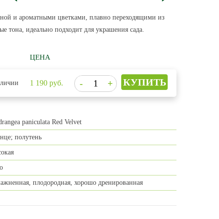
оной и ароматными цветками, плавно переходящими из
ые тона, идеально подходит для украшения сада.
ЦЕНА
1 190
руб.
аличии
rangea paniculata Red Velvet
нце; полутень
сокая
о
лажненная, плодородная, хорошо дренированная