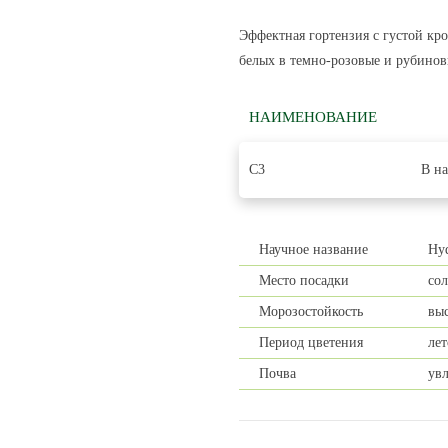
Эффектная гортензия с густой кр
белых в темно-розовые и рубинов
НАИМЕНОВАНИЕ
С3
В н
Научное название
Hyd
Место посадки
сол
Морозостойкость
вы
Период цветения
лет
Почва
ув