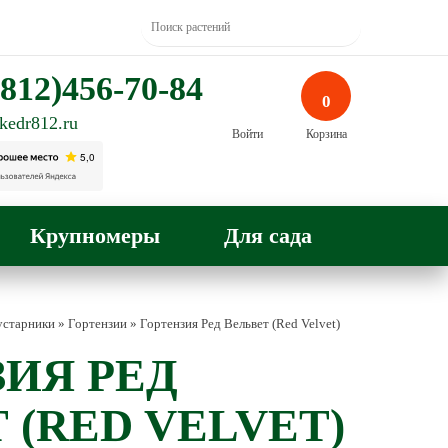
812)456-70-84
0
kedr812.ru
Войти
Корзина
Крупномеры
Для сада
устарники
»
Гортензии
»
Гортензия Ред Вельвет (Red Velvet)
ИЯ РЕД
 (RED VELVET)