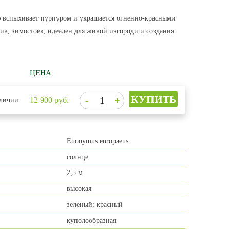
ю вспыхивает пурпуром и украшается огненно-красными
в, зимостоек, идеален для живой изгороди и создания
ЦЕНА
12 900
руб.
личии
Euonymus europaeus
солнце
2,5 м
высокая
зеленый; красный
куполообразная