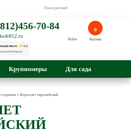
812)456-70-84
0
kedr812.ru
Войти
Корзина
Крупномеры
Для сада
устарники
»
Бересклет европейский
ЛЕТ
ЙСКИЙ