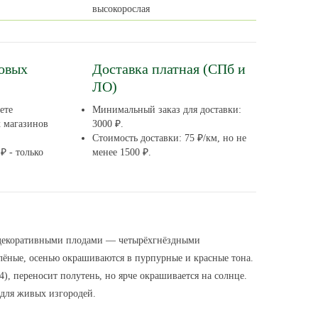
высокорослая
довых
Доставка платная (СПб и
ЛО)
ете
Минимальный заказ для доставки:
х магазинов
3000 ₽.
Стоимость доставки: 75 ₽/км, но не
₽ - только
менее 1500 ₽.
и декоративными плодами — четырёхгнёздными
елёные, осенью окрашиваются в пурпурные и красные тона.
, переносит полутень, но ярче окрашивается на солнце.
 для живых изгородей.