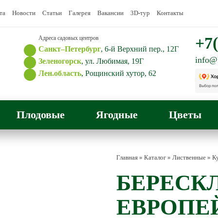
та
Новости
Статьи
Галерея
Вакансии
3D-тур
Контакты
+7(
Адреса садовых центров
Санкт–Петербург
, 6-й Верхний пер., 12Г
info@
Зеленогорск
, ул. Любимая, 19Г
Лен.область
, Рощинский хутор, 62
Плодовые
Ягодные
Цветы
Главная
»
Каталог
»
Лиственные
»
К
БЕРЕСК
ЕВРОПЕ