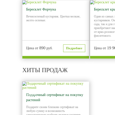
Бересклет Форчуна
Бересклет кр
Вечнозеленый кустарник. Цветки мелкие,
Один из самых 
желто-зеленые.
кустарников. Он
сада, так и для
приобретают на
от ярко-розовог
фиолетового.
890
19 9
Цена от
руб.
Подробнее
Цена от
ХИТЫ ПРОДАЖ
Хит
продаж
Подарочный сертификат на покупку
растений
Подарите своим близким сертификат на
любую сумму и возможность
самостоятельно выбрать нужные растения.