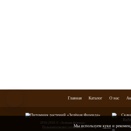
Сосны
Рододендроны
Черешня
Туи
Сирень
Слива
Лиственница
Лианы
Груша
Кедры
Алыча (Русск
Можжевельники
Ирга
Псевдотсуги
Крупномеры
плодовые
Тисы
Кипарисовик
Главная
Каталог
О нас
Ак
2010-2026 © «Зеленая фазенда»
Мы используем
куки
и рекоменд
Пользовательское соглашение