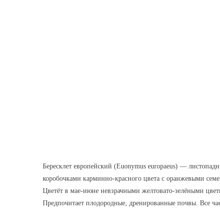
Бересклет европейский (Euonymus europaeus) — листопад
коробочками карминно-красного цвета с оранжевыми семен
Цветёт в мае-июне невзрачными желтовато-зелёными цветк
Предпочитает плодородные, дренированные почвы. Все час