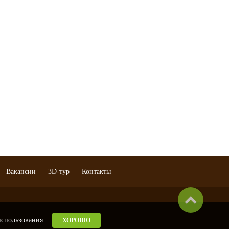
Книги
Мульча
Почвогрунт
омеры
Торф
Семена газонных трав
Семена
Удобрения
Вакансии
3D-тур
Контакты
использования
.
ХОРОШО