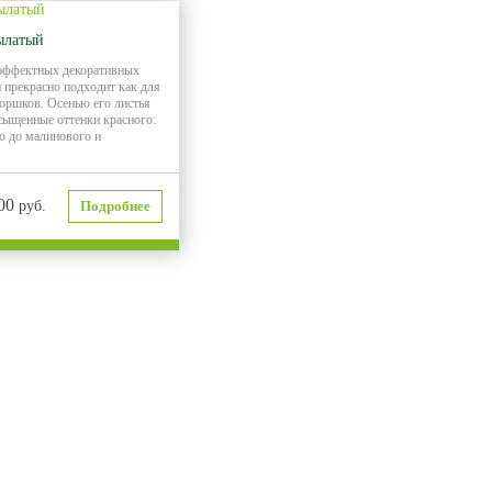
ылатый
эффектных декоративных
 прекрасно подходит как для
 горшков. Осенью его листья
сыщенные оттенки красного:
о до малинового и
00
руб.
Подробнее