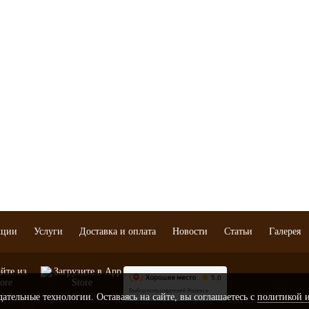
Крыжовник
Розы
крупномеры
Голубика
Злаки
Лиственные
Клубника (земляника
крупномеры
садовая)
ая слива)
Хвойные крупн
Рябина
Жимолость
Ежевика
Облепиха
Ежемалина
Калина
Клюква
Брусника
Йошта
ции
Услуги
Доставка и оплата
Новости
Статьи
Галерея
ательные технологии. Оставаясь на сайте, вы соглашаетесь с
политикой 