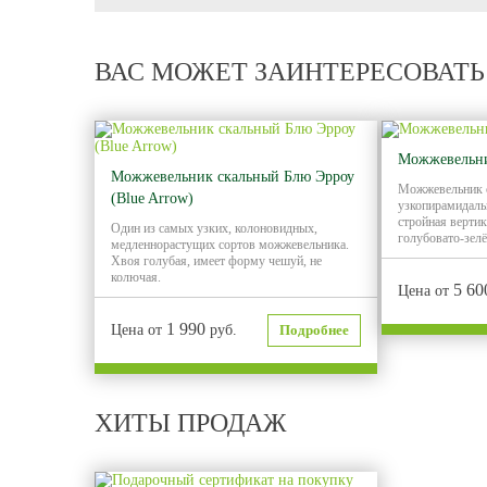
ВАС МОЖЕТ ЗАИНТЕРЕСОВАТЬ
Можжевельни
Можжевельник скальный Блю Эрроу
Можжевельник 
(Blue Arrow)
узкопирамидаль
стройная вертик
Один из самых узких, колоновидных,
голубовато-зелё
медленнорастущих сортов можжевельника.
Хвоя голубая, имеет форму чешуй, не
колючая.
5 6
Цена от
1 990
Цена от
руб.
Подробнее
ХИТЫ ПРОДАЖ