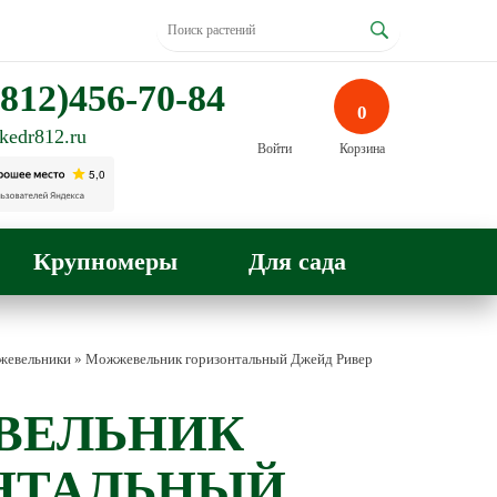
812)456-70-84
0
kedr812.ru
Войти
Корзина
Крупномеры
Для сада
евельники
»
Можжевельник горизонтальный Джейд Ривер
ВЕЛЬНИК
НТАЛЬНЫЙ