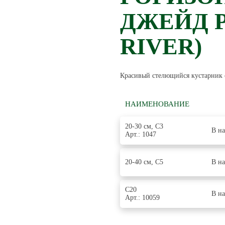
ДЖЕЙД Р
RIVER)
Красивый стелющийся кустарник с
НАИМЕНОВАНИЕ
20-30 см, С3
В н
Арт.: 1047
20-40 см, С5
В н
С20
В н
Арт.: 10059